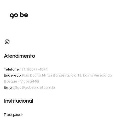
Atendimento
Telefone:
(31) 98877-4874
Endereço:
Rua Doutor Milton Bandeira, loja 13, bairro Vereda do
Bosque - Viçosa/MG
Email:
Sac@gobebrasil.com.br
Institucional
Pesquisar