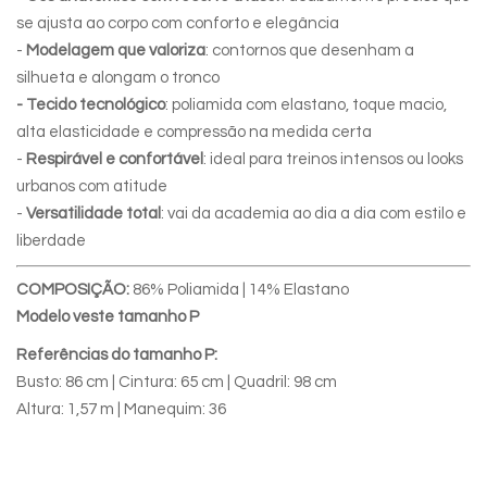
se ajusta ao corpo com conforto e elegância
-
Modelagem que valoriza
: contornos que desenham a
silhueta e alongam o tronco
- Tecido tecnológico
: poliamida com elastano, toque macio,
alta elasticidade e compressão na medida certa
-
Respirável e confortável
: ideal para treinos intensos ou looks
urbanos com atitude
-
Versatilidade total
: vai da academia ao dia a dia com estilo e
liberdade
COMPOSIÇÃO:
86% Poliamida | 14% Elastano
Modelo veste tamanho P
Referências do tamanho P:
Busto: 86 cm | Cintura: 65 cm | Quadril: 98 cm
Altura: 1,57 m | Manequim: 36