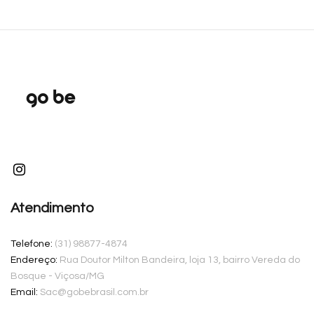
Atendimento
Telefone:
(31) 98877-4874
Endereço:
Rua Doutor Milton Bandeira, loja 13, bairro Vereda do
Bosque - Viçosa/MG
Email:
Sac@gobebrasil.com.br