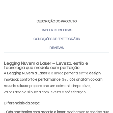
DESCRIÇÃO DO PRODUTO
TABELA DE MEDIDAS
CONDIÇÕES DE FRETE GRÁTIS
REVIEWS
Legging Nuvem a Laser – Leveza, estilo e
tecnologia que modela com perfeição
A
Legging Nuvem a Laser
é a união perfeita entre
design
inovador, conforto e performance
. Seu
cós anatômico com
recorte a laser
proporciona um caimento impecável,
valorizando a silhueta com leveza e sofisticação.
Diferenciais da peça:
-
Cós anatômico com recorte a laser
: acabamento preciso que