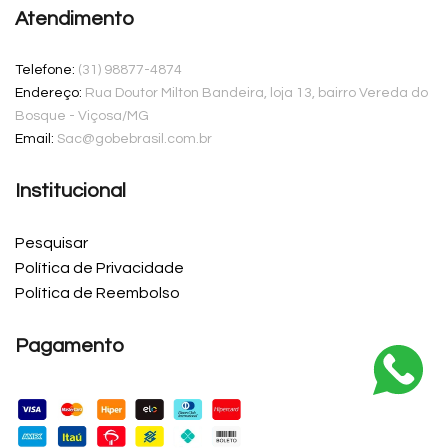
Atendimento
Telefone:
(31) 98877-4874
Endereço:
Rua Doutor Milton Bandeira, loja 13, bairro Vereda do
Bosque - Viçosa/MG
Email:
Sac@gobebrasil.com.br
Institucional
Pesquisar
Política de Privacidade
Política de Reembolso
Pagamento