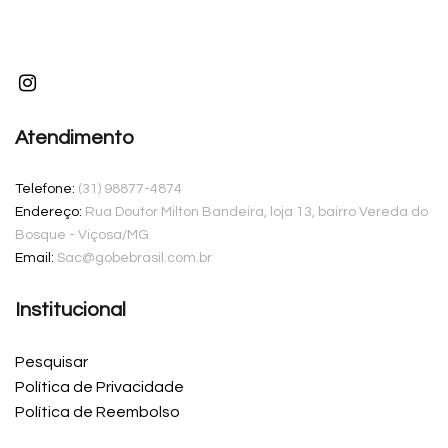
Atendimento
Telefone:
(31) 98877-4874
Endereço:
Rua Doutor Milton Bandeira, loja 13, bairro Vereda do
Bosque - Viçosa/MG
Email:
Sac@gobebrasil.com.br
Institucional
Pesquisar
Política de Privacidade
Política de Reembolso